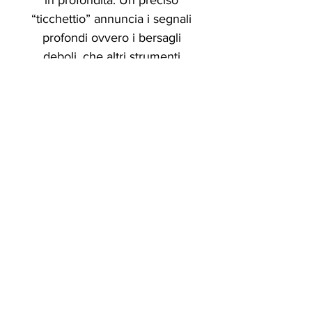
in profondità. Un preciso
“ticchettio” annuncia i segnali
profondi ovvero i bersagli
deboli, che altri strumenti
ignorano totalmente.
L’individuazione di segnali
deboli è effettuata con il tono
audio che sale gradualmente
e in frequenza del segnale
diventa più forte, questo in
generale consente al
magnetometro
MAGNASMART il preciso
centraggio/puntamento
(Pinpoint) dell’oggetto sepolto.
Batteria
. Per garantire ricerche
ininterrotte, il magnetometro