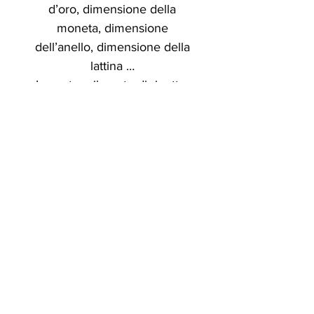
d’oro, dimensione della
moneta, dimensione
dell’anello, dimensione della
lattina …
Impostare il punto di rigetto,
attendere circa 10 minuti e
ripetere la scansione con le
aste L. I minerali e gli oggetti
più piccoli (segnali più deboli)
vengono eliminati. Segnali che
continuano a rispondere
meritano di essere rintracciati.
Paragonabile ad altri rilevatori
d’oro, il kit di localizzatori a
lungo raggio è il miglior
rapporto qualità-prezzo.